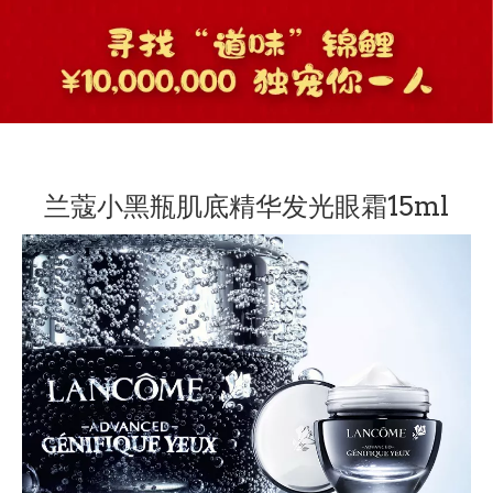
兰蔻小黑瓶肌底精华发光眼霜15ml