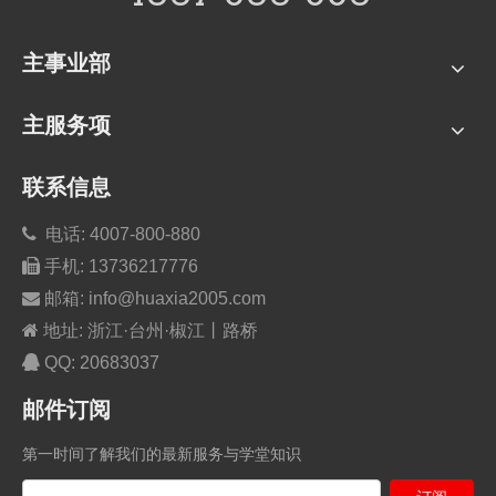
主事业部
主服务项
联系信息

电话: 4007-800-880

手机:
13736217776

邮箱:
info@huaxia2005.com

地址: 浙江·台州·椒江丨路桥

QQ:
20683037
邮件订阅
第一时间了解我们的最新服务与学堂知识