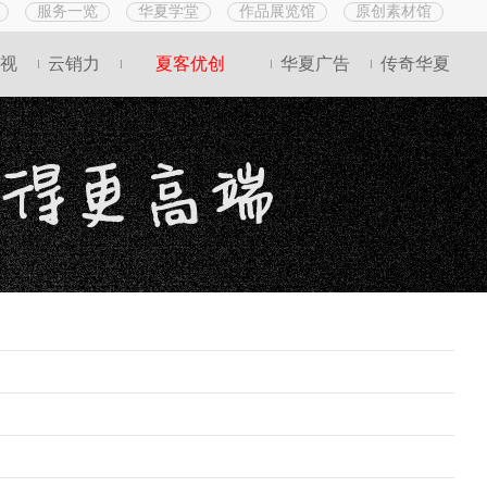
服务一览
华夏学堂
作品展览馆
原创素材馆
视
云销力
夏客优创
华夏广告
传奇华夏