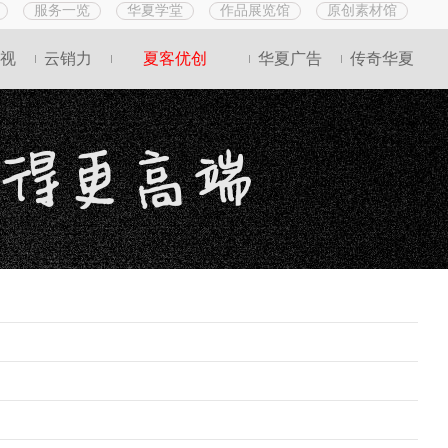
服务一览
华夏学堂
作品展览馆
原创素材馆
视
云销力
夏客优创
华夏广告
传奇华夏