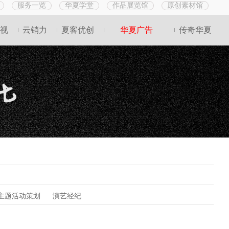
服务一览
华夏学堂
作品展览馆
原创素材馆
视
云销力
夏客优创
华夏广告
传奇华夏
主题活动策划
演艺经纪