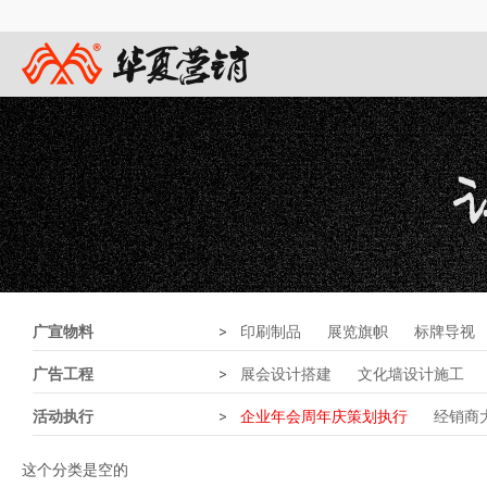
广宣物料
>
印刷制品
展览旗帜
标牌导视
广告工程
>
展会设计搭建
文化墙设计施工
活动执行
>
企业年会周年庆策划执行
经销商
这个分类是空的